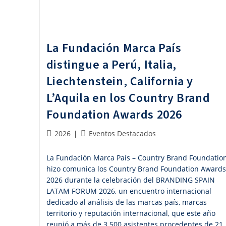
La Fundación Marca País
distingue a Perú, Italia,
Liechtenstein, California y
L’Aquila en los Country Brand
Foundation Awards 2026
Publicación
Categoría
2026
Eventos Destacados
de
de
la
la
La Fundación Marca País – Country Brand Foundatio
entrada:
entrada:
hizo comunica los Country Brand Foundation Awards
2026 durante la celebración del BRANDING SPAIN
LATAM FORUM 2026, un encuentro internacional
dedicado al análisis de las marcas país, marcas
territorio y reputación internacional, que este año
reunió a más de 3.500 asistentes procedentes de 21