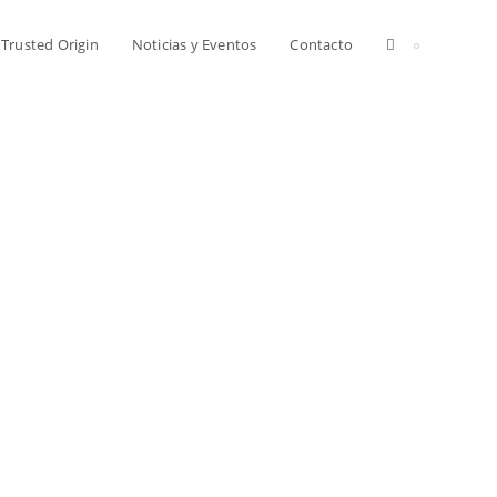
Alternar
Trusted Origin
Noticias y Eventos
Contacto
búsqueda
de
la
web