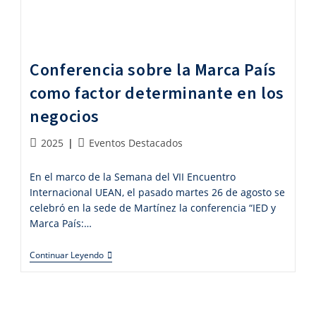
Conferencia sobre la Marca País
como factor determinante en los
negocios
Publicación
Categoría
2025
Eventos Destacados
de
de
la
la
En el marco de la Semana del VII Encuentro
entrada:
entrada:
Internacional UEAN, el pasado martes 26 de agosto se
celebró en la sede de Martínez la conferencia “IED y
Marca País:…
Conferencia
Continuar Leyendo
Sobre
La
Marca
País
Como