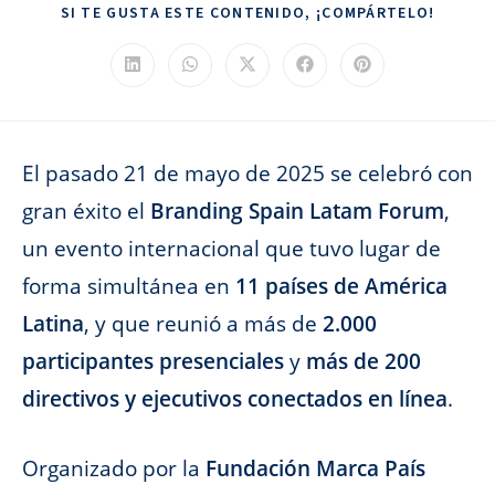
COMPAR
SI TE GUSTA ESTE CONTENIDO, ¡COMPÁRTELO!
ESTE
CONTEN
Se
Se
Se
Se
Se
abre
abre
abre
abre
abre
en
en
en
en
en
una
una
una
una
una
nueva
nueva
nueva
nueva
nueva
ventana
ventana
ventana
ventana
ventana
El pasado 21 de mayo de 2025 se celebró con
gran éxito el
Branding Spain Latam Forum
,
un evento internacional que tuvo lugar de
forma simultánea en
11 países de América
Latina
, y que reunió a más de
2.000
participantes presenciales
y
más de 200
directivos y ejecutivos conectados en línea
.
Organizado por la
Fundación Marca País