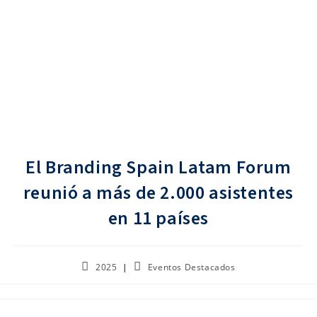
El Branding Spain Latam Forum
reunió a más de 2.000 asistentes
en 11 países
Publicación
Categoría
2025
Eventos Destacados
de
de
la
la
entrada:
entrada: