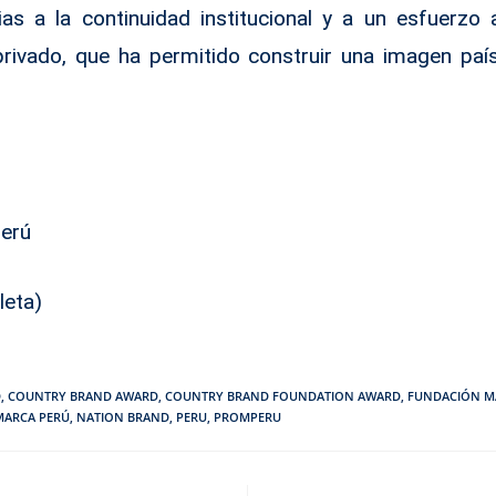
ias a la continuidad institucional y a un esfuerzo a
privado, que ha permitido construir una imagen paí
perú
leta
)
D
,
COUNTRY BRAND AWARD
,
COUNTRY BRAND FOUNDATION AWARD
,
FUNDACIÓN M
MARCA PERÚ
,
NATION BRAND
,
PERU
,
PROMPERU