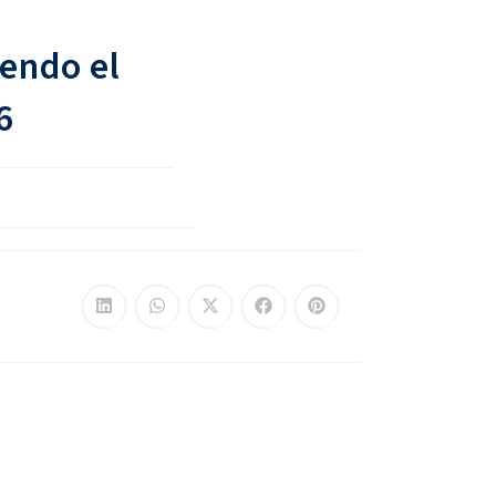
iendo el
6