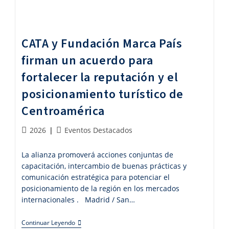
CATA y Fundación Marca País
firman un acuerdo para
fortalecer la reputación y el
posicionamiento turístico de
Centroamérica
Publicación
Categoría
2026
Eventos Destacados
de
de
la
la
La alianza promoverá acciones conjuntas de
entrada:
entrada:
capacitación, intercambio de buenas prácticas y
comunicación estratégica para potenciar el
posicionamiento de la región en los mercados
internacionales . Madrid / San…
CATA
Continuar Leyendo