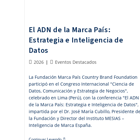
El ADN de la Marca País:
Estrategia e Inteligencia de
Datos
Publicación
Categoría
2026
Eventos Destacados
de
de
la
la
La Fundación Marca País Country Brand Foundation
entrada:
entrada:
participó en el Congreso Internacional "Ciencia de
Datos, Comunicación y Estrategia de Negocios",
celebrado en Lima (Perú), con la conferencia "El ADN
de la Marca País: Estrategia e Inteligencia de Datos",
impartida por el Dr. José María Cubillo, Presidente d
la Fundación y Director del Instituto MESIAS –
Inteligencia de Marca España.
El
Continuar Leyendo