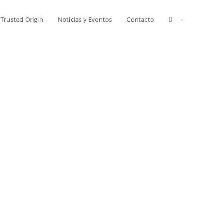
Alternar
Trusted Origin
Noticias y Eventos
Contacto
búsqueda
de
la
web